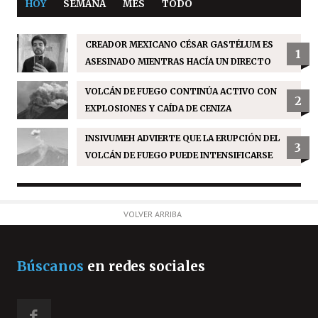
HOY
SEMANA
MES
TODO
CREADOR MEXICANO CÉSAR GASTÉLUM ES
1
ASESINADO MIENTRAS HACÍA UN DIRECTO
VOLCÁN DE FUEGO CONTINÚA ACTIVO CON
2
EXPLOSIONES Y CAÍDA DE CENIZA
INSIVUMEH ADVIERTE QUE LA ERUPCIÓN DEL
3
VOLCÁN DE FUEGO PUEDE INTENSIFICARSE
VOLVER ARRIBA
Búscanos
en redes sociales