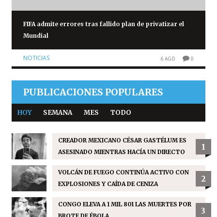
FIFA admite errores tras fallido plan de privatizar el
Mundial
NOTICIAS
6 AGO
0
PUBLICACIONES POPULARES
HOY
SEMANA
MES
TODO
CREADOR MEXICANO CÉSAR GASTÉLUM ES
1
ASESINADO MIENTRAS HACÍA UN DIRECTO
VOLCÁN DE FUEGO CONTINÚA ACTIVO CON
2
EXPLOSIONES Y CAÍDA DE CENIZA
CONGO ELEVA A 1 MIL 801 LAS MUERTES POR
3
BROTE DE ÉBOLA