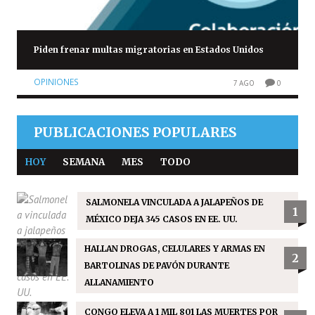
Piden frenar multas migratorias en Estados Unidos
OPINIONES
7 AGO
0
PUBLICACIONES POPULARES
HOY
SEMANA
MES
TODO
SALMONELA VINCULADA A JALAPEÑOS DE
1
MÉXICO DEJA 345 CASOS EN EE. UU.
HALLAN DROGAS, CELULARES Y ARMAS EN
2
BARTOLINAS DE PAVÓN DURANTE
ALLANAMIENTO
CONGO ELEVA A 1 MIL 801 LAS MUERTES POR