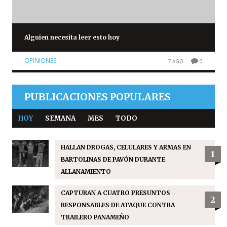
Alguien necesita leer esto hoy
OPINIONES
7 AGO
0
PUBLICACIONES POPULARES
HOY
SEMANA
MES
TODO
HALLAN DROGAS, CELULARES Y ARMAS EN
1
BARTOLINAS DE PAVÓN DURANTE
ALLANAMIENTO
CAPTURAN A CUATRO PRESUNTOS
2
RESPONSABLES DE ATAQUE CONTRA
TRAILERO PANAMEÑO