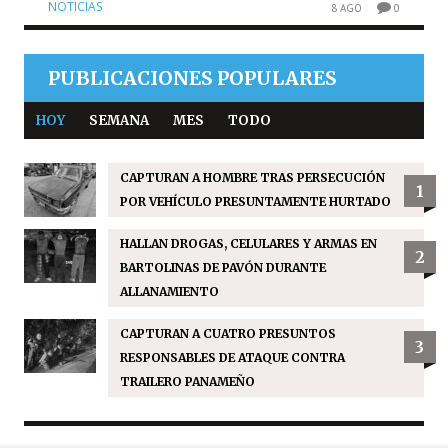
NOTICIAS
8 AGO
0
PUBLICACIONES POPULARES
HOY
SEMANA
MES
TODO
CAPTURAN A HOMBRE TRAS PERSECUCIÓN
1
POR VEHÍCULO PRESUNTAMENTE HURTADO
HALLAN DROGAS, CELULARES Y ARMAS EN
2
BARTOLINAS DE PAVÓN DURANTE
ALLANAMIENTO
CAPTURAN A CUATRO PRESUNTOS
3
RESPONSABLES DE ATAQUE CONTRA
TRAILERO PANAMEÑO