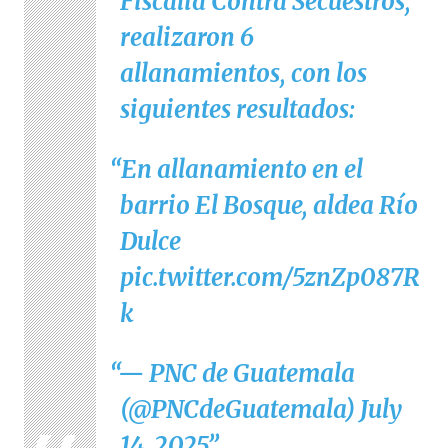
Fiscalía Contra Secuestros,
realizaron 6
allanamientos, con los
siguientes resultados:
En allanamiento en el
barrio El Bosque, aldea Río
Dulce
pic.twitter.com/5znZp087R
k
— PNC de Guatemala
(@PNCdeGuatemala)
July
14, 2025