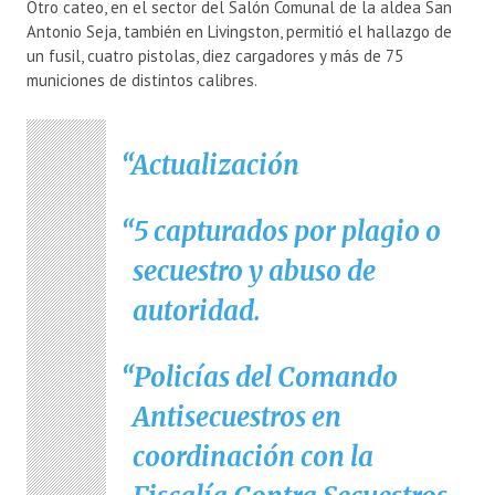
Otro cateo, en el sector del Salón Comunal de la aldea San
Antonio Seja, también en Livingston, permitió el hallazgo de
un fusil, cuatro pistolas, diez cargadores y más de 75
municiones de distintos calibres.
Actualización
5 capturados por plagio o
secuestro y abuso de
autoridad.
Policías del Comando
Antisecuestros en
coordinación con la