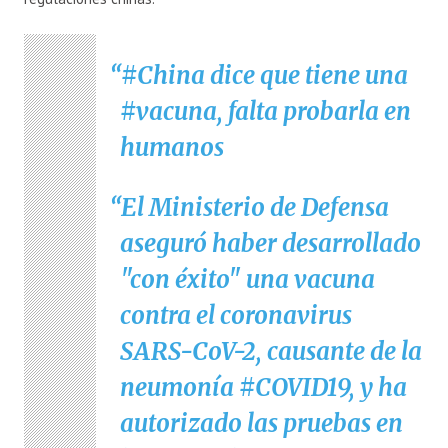
#China
dice que tiene una
#vacuna
, falta probarla en
humanos
El Ministerio de Defensa
aseguró haber desarrollado
"con éxito" una vacuna
contra el coronavirus
SARS-CoV-2, causante de la
neumonía
#COVID19
, y ha
autorizado las pruebas en