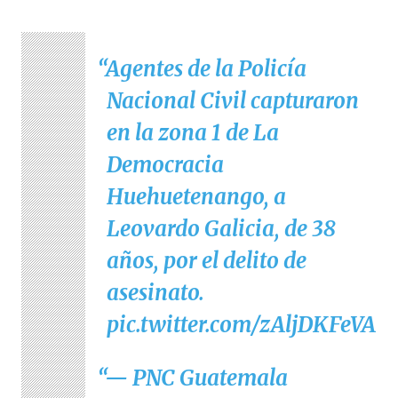
Agentes de la Policía
Nacional Civil capturaron
en la zona 1 de La
Democracia
Huehuetenango, a
Leovardo Galicia, de 38
años, por el delito de
asesinato.
pic.twitter.com/zAljDKFeVA
— PNC Guatemala