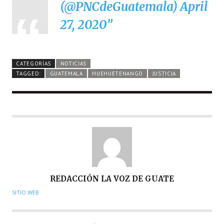
(@PNCdeGuatemala)
April
27, 2020
CATEGORÍAS
NOTICIAS
TAGGED:
GUATEMALA
HUEHUETENANGO
JUSTICIA
A
REDACCIÓN LA VOZ DE GUATE
U
SITIO WEB
T
O