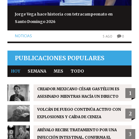
Jorge Vega hace historia con tetracampeonato en
Santo Domingo 2026
NOTICIAS
5 AGO
0
PUBLICACIONES POPULARES
HOY
SEMANA
MES
TODO
CREADOR MEXICANO CÉSAR GASTÉLUM ES
1
ASESINADO MIENTRAS HACÍA UN DIRECTO
VOLCÁN DE FUEGO CONTINÚA ACTIVO CON
2
EXPLOSIONES Y CAÍDA DE CENIZA
ARÉVALO RECIBE TRATAMIENTO POR UNA
3
INFECCIÓN INTESTINAL, CONFIRMA EL