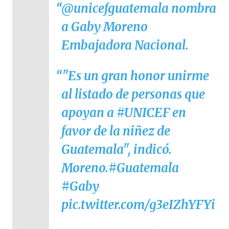
@unicefguatemala
nombra
a Gaby Moreno
Embajadora Nacional.
"Es un gran honor unirme
al listado de personas que
apoyan a
#UNICEF
en
favor de la niñez de
Guatemala", indicó.
Moreno.
#Guatemala
#Gaby
pic.twitter.com/g3eIZhYFYi