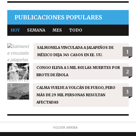
PUBLICACIONES POPULARES
HOY
SEMANA
MES
TODO
SALMONELA VINCULADA A JALAPEÑOS DE
1
MÉXICO DEJA 345 CASOS EN EE. UU.
CONGO ELEVA A 1 MIL 801 LAS MUERTES POR
2
BROTE DE ÉBOLA
CALMA VUELVE A VOLCÁN DE FUEGO, PERO
3
MÁS DE 29 MIL PERSONAS RESULTAN
AFECTADAS
VOLVER ARRIBA