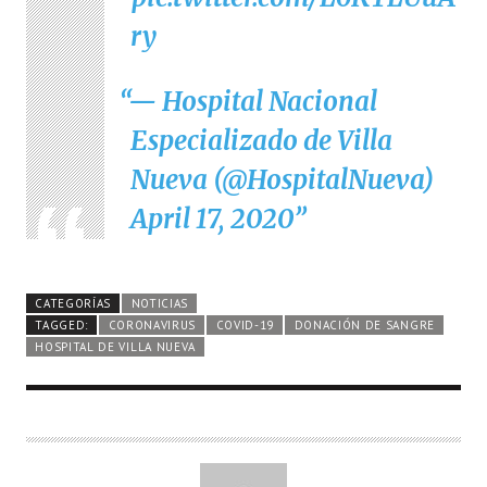
ry
— Hospital Nacional
Especializado de Villa
Nueva (@HospitalNueva)
April 17, 2020
CATEGORÍAS
NOTICIAS
TAGGED:
CORONAVIRUS
COVID-19
DONACIÓN DE SANGRE
HOSPITAL DE VILLA NUEVA