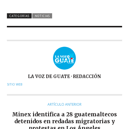
CATEGORÍAS
NOTICIAS
A
LA VOZ DE GUATE · REDACCIÓN
U
SITIO WEB
T
O
R
ARTÍCULO ANTERIOR
Minex identifica a 28 guatemaltecos
detenidos en redadas migratorias y
protestas en Los Ángeles