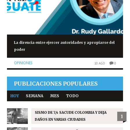
La direncia entre ejercer autoridades y apropiarse del
poder
OPINIONES
10 AGO
0
PUBLICACIONES POPULARES
HOY
SEMANA
MES
TODO
SISMO DE 7,4 SACUDE COLOMBIA Y DEJA
1
DAÑOS EN VARIAS CIUDADES