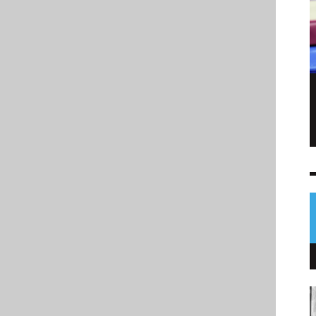
Sofía Cabrera conquista el oro para
Guatemala en pentatlón moderno
NOTICIAS
5 AGO
0