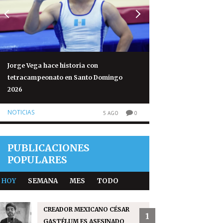
Jorge Vega hace historia con
Volcán de Fuego re
tetracampeonato en Santo Domingo
normales tras 50 h
2026
NOTICIAS
NOTICIAS
5 AGO
0
PUBLICACIONES
POPULARES
HOY
SEMANA
MES
TODO
CREADOR MEXICANO CÉSAR
1
GASTÉLUM ES ASESINADO