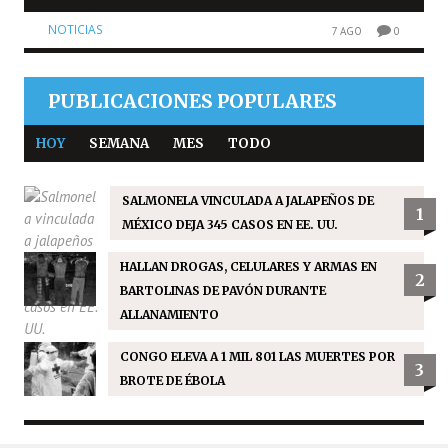
NOTICIAS
7 AGO
0
PUBLICACIONES POPULARES
HOY
SEMANA
MES
TODO
SALMONELA VINCULADA A JALAPEÑOS DE
1
MÉXICO DEJA 345 CASOS EN EE. UU.
HALLAN DROGAS, CELULARES Y ARMAS EN
2
BARTOLINAS DE PAVÓN DURANTE
ALLANAMIENTO
CONGO ELEVA A 1 MIL 801 LAS MUERTES POR
3
BROTE DE ÉBOLA