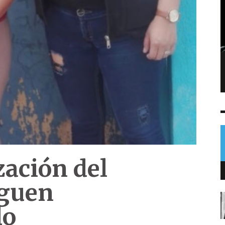
Denuncia por agresión revela orden de
captura contra hombre en Baja Verapaz
NOTICIAS
6 AGO
0
zación del
iguen
do