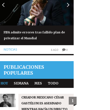
FIFA admite errores tras fallido plan de
Congo eleva a 1 mil
privatizar el Mundial
brote de ébola
NOTICIAS
NOTICIAS
6 AGO
0
PUBLICACIONES
POPULARES
HOY
SEMANA
MES
TODO
CREADOR MEXICANO CÉSAR
1
GASTÉLUM ES ASESINADO
MIENTRAS HACÍA UN DIRECTO