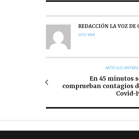
A
REDACCIÓN LA VOZ DE
U
SITIO WEB
T
O
R
ARTÍCULO ANTERI
En 45 minutos s
comprueban contagios d
Covid-1