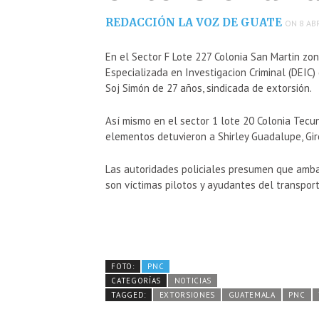
REDACCIÓN LA VOZ DE GUATE
ON 8 ABR
En el Sector F Lote 227 Colonia San Martin zon
Especializada en Investigacion Criminal (DEIC) 
Soj Simón de 27 años, sindicada de extorsión.
Así mismo en el sector 1 lote 20 Colonia Tecu
elementos detuvieron a Shirley Guadalupe, Gi
Las autoridades policiales presumen que amba
son víctimas pilotos y ayudantes del transporte
FOTO:
PNC
CATEGORÍAS
NOTICIAS
TAGGED:
EXTORSIONES
GUATEMALA
PNC