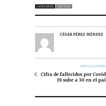
CATEGORÍAS
NOTICIAS
A
CÉSAR PÉREZ MÉNDEZ
U
T
O
R
ARTÍCULO ANTERI
Cifra de fallecidos por Covid
19 sube a 30 en el paí