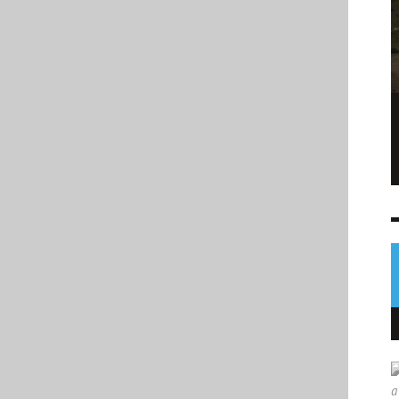
EE. UU. alcanza máximo de arrestos de
migrantes durante mandato de Trump
NOTICIAS
7 AGO
0