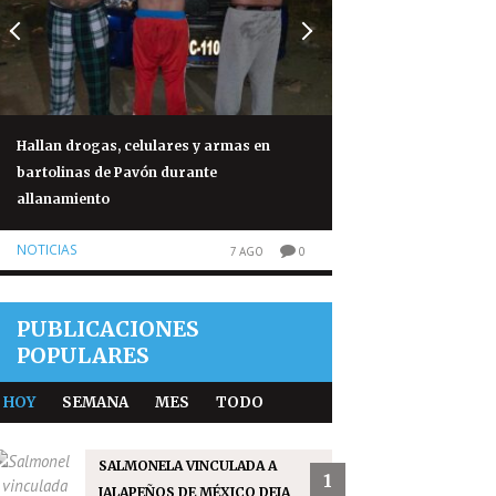
Hallan drogas, celulares y armas en
Capturan a cuatro
bartolinas de Pavón durante
responsables de at
allanamiento
panameño
NOTICIAS
NOTICIAS
7 AGO
0
PUBLICACIONES
POPULARES
HOY
SEMANA
MES
TODO
SALMONELA VINCULADA A
1
JALAPEÑOS DE MÉXICO DEJA