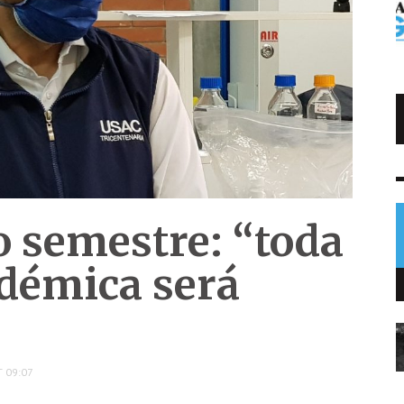
Trump impone arancel al polisilicio
usado en paneles solares
NOTICIAS
7 AGO
0
 semestre: “toda
adémica será
 09:07