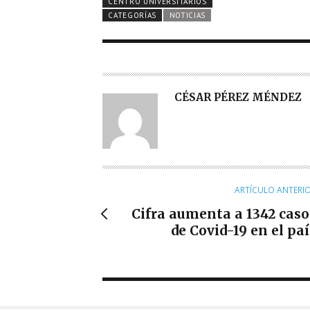
CENTRO UNIVERSITARIOS
CATEGORÍAS
NOTICIAS
A
CÉSAR PÉREZ MÉNDEZ
U
T
O
R
ARTÍCULO ANTERI
Cifra aumenta a 1342 caso
de Covid-19 en el paí