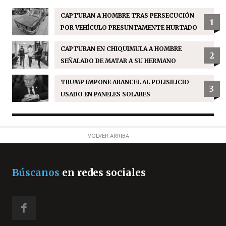
CAPTURAN A HOMBRE TRAS PERSECUCIÓN
1
POR VEHÍCULO PRESUNTAMENTE HURTADO
CAPTURAN EN CHIQUIMULA A HOMBRE
2
SEÑALADO DE MATAR A SU HERMANO
TRUMP IMPONE ARANCEL AL POLISILICIO
3
USADO EN PANELES SOLARES
VOLVER ARRIBA
Búscanos
en redes sociales