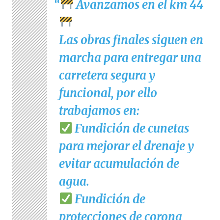
Avanzamos en el km 44
Las obras finales siguen en
marcha para entregar una
carretera segura y
funcional, por ello
trabajamos en:
Fundición de cunetas
para mejorar el drenaje y
evitar acumulación de
agua.
Fundición de
protecciones de corona