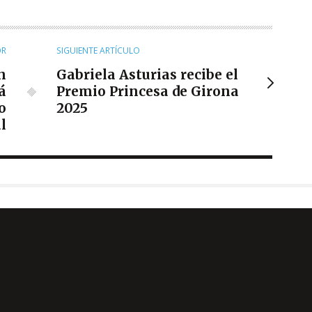
OR
SIGUIENTE ARTÍCULO
n
Gabriela Asturias recibe el
á
Premio Princesa de Girona
o
2025
l