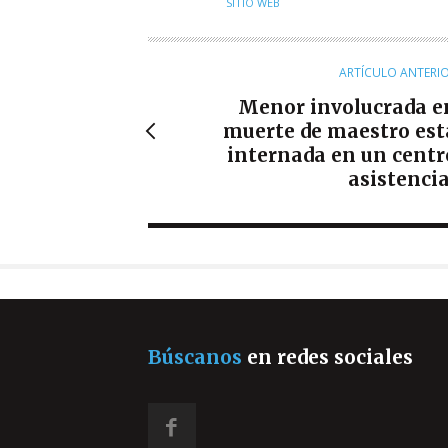
SITIO WEB
T
O
R
ARTÍCULO ANTERI
Menor involucrada e
muerte de maestro est
internada en un centr
asistencia
Búscanos
en redes sociales