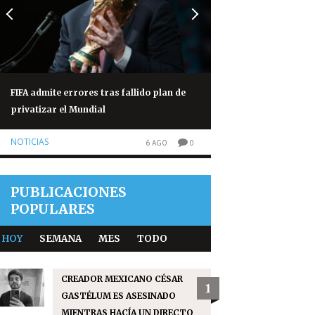
FIFA admite errores tras fallido plan de
Congo eleva a 1 mil
privatizar el Mundial
brote de ébola
NOTICIAS
NOTICIAS
6 AGO
0
PUBLICACIONES
POPULARES
HOY
SEMANA
MES
TODO
CREADOR MEXICANO CÉSAR
1
GASTÉLUM ES ASESINADO
MIENTRAS HACÍA UN DIRECTO