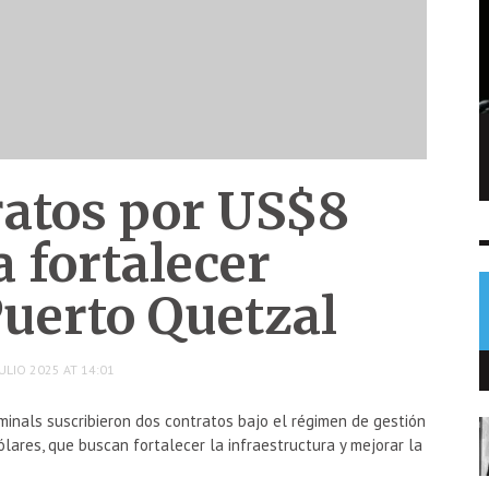
Denuncia por agresión revela orden de
captura contra hombre en Baja Verapaz
atos por US$8
NOTICIAS
6 AGO
0
 fortalecer
Puerto Quetzal
ULIO 2025 AT 14:01
inals suscribieron dos contratos bajo el régimen de gestión
ólares, que buscan fortalecer la infraestructura y mejorar la