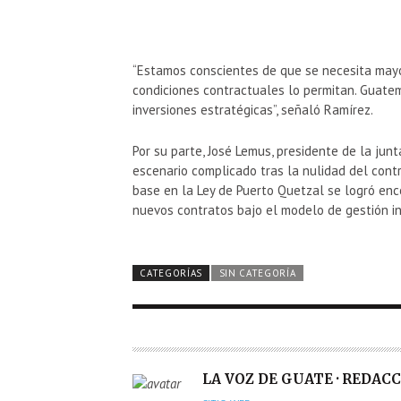
“Estamos conscientes de que se necesita mayo
condiciones contractuales lo permitan. Guate
inversiones estratégicas”, señaló Ramírez.
Por su parte, José Lemus, presidente de la jun
escenario complicado tras la nulidad del cont
base en la Ley de Puerto Quetzal se logró enc
nuevos contratos bajo el modelo de gestión in
CATEGORÍAS
SIN CATEGORÍA
A
LA VOZ DE GUATE · REDAC
U