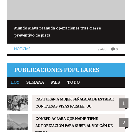
Mundo Maya reanuda operaciones tras cierre
preventivo de pista
NOTICIAS
9 AGO
0
PUBLICACIONES POPULARES
HOY
SEMANA
MES
TODO
CAPTURAN A MUJER SEÑALADA DE ESTAFAR
1
CON FALSAS VISAS PARA EE. UU.
CONRED ACLARA QUE NADIE TIENE
2
AUTORIZACIÓN PARA SUBIR AL VOLCÁN DE