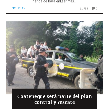
herida de bala enLeer más...
NOTICIAS
11 FEB
0
Coatepeque será parte del plan
control y rescate