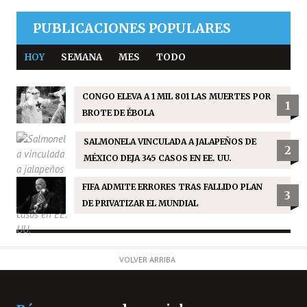
PUBLICACIONES POPULARES
HOY
SEMANA
MES
TODO
CONGO ELEVA A 1 MIL 801 LAS MUERTES POR
1
BROTE DE ÉBOLA
SALMONELA VINCULADA A JALAPEÑOS DE
2
MÉXICO DEJA 345 CASOS EN EE. UU.
FIFA ADMITE ERRORES TRAS FALLIDO PLAN
3
DE PRIVATIZAR EL MUNDIAL
VOLVER ARRIBA