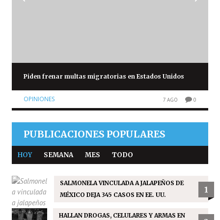
Piden frenar multas migratorias en Estados Unidos
OPINIONES
7 AGO
0
PUBLICACIONES POPULARES
HOY
SEMANA
MES
TODO
SALMONELA VINCULADA A JALAPEÑOS DE
1
MÉXICO DEJA 345 CASOS EN EE. UU.
HALLAN DROGAS, CELULARES Y ARMAS EN