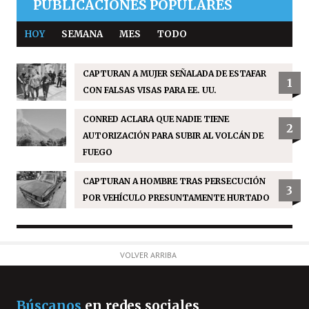
PUBLICACIONES POPULARES
HOY
SEMANA
MES
TODO
CAPTURAN A MUJER SEÑALADA DE ESTAFAR
1
CON FALSAS VISAS PARA EE. UU.
CONRED ACLARA QUE NADIE TIENE
2
AUTORIZACIÓN PARA SUBIR AL VOLCÁN DE
FUEGO
CAPTURAN A HOMBRE TRAS PERSECUCIÓN
3
POR VEHÍCULO PRESUNTAMENTE HURTADO
VOLVER ARRIBA
Búscanos
en redes sociales