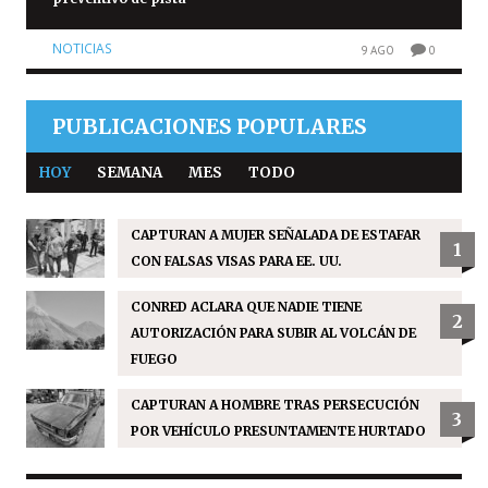
NOTICIAS
9 AGO
0
PUBLICACIONES POPULARES
HOY
SEMANA
MES
TODO
CAPTURAN A MUJER SEÑALADA DE ESTAFAR
1
CON FALSAS VISAS PARA EE. UU.
CONRED ACLARA QUE NADIE TIENE
2
AUTORIZACIÓN PARA SUBIR AL VOLCÁN DE
FUEGO
CAPTURAN A HOMBRE TRAS PERSECUCIÓN
3
POR VEHÍCULO PRESUNTAMENTE HURTADO