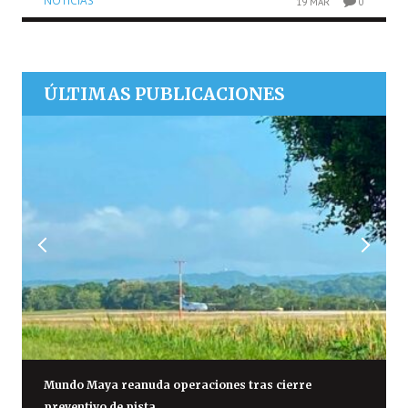
NOTICIAS
19 MAR
0
ÚLTIMAS PUBLICACIONES
Mundo Maya reanuda operaciones tras cierre
preventivo de pista