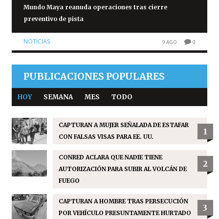
Mundo Maya reanuda operaciones tras cierre
preventivo de pista
NOTICIAS
9 AGO
0
PUBLICACIONES POPULARES
HOY
SEMANA
MES
TODO
CAPTURAN A MUJER SEÑALADA DE ESTAFAR
1
CON FALSAS VISAS PARA EE. UU.
CONRED ACLARA QUE NADIE TIENE
2
AUTORIZACIÓN PARA SUBIR AL VOLCÁN DE
FUEGO
CAPTURAN A HOMBRE TRAS PERSECUCIÓN
3
POR VEHÍCULO PRESUNTAMENTE HURTADO