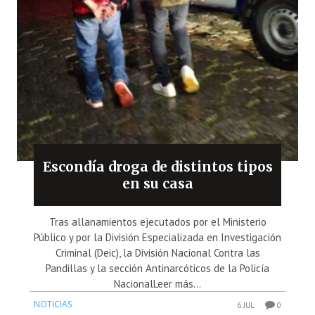
Escondía droga de distintos tipos
en su casa
Tras allanamientos ejecutados por el Ministerio
Público y por la División Especializada en Investigación
Criminal (Deic), la División Nacional Contra las
Pandillas y la sección Antinarcóticos de la Policía
NacionalLeer más...
NOTICIAS
6 JUL
0