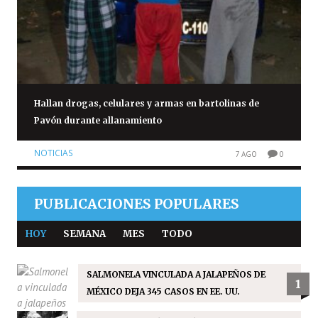
Hallan drogas, celulares y armas en bartolinas de
Pavón durante allanamiento
NOTICIAS
7 AGO
0
PUBLICACIONES POPULARES
HOY
SEMANA
MES
TODO
SALMONELA VINCULADA A JALAPEÑOS DE
1
MÉXICO DEJA 345 CASOS EN EE. UU.