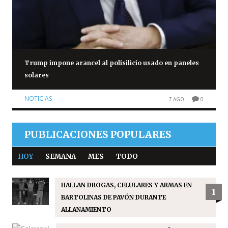
Trump impone arancel al polisilicio usado en paneles
solares
NOTICIAS
7 AGO
0
PUBLICACIONES POPULARES
HOY
SEMANA
MES
TODO
HALLAN DROGAS, CELULARES Y ARMAS EN
1
BARTOLINAS DE PAVÓN DURANTE
ALLANAMIENTO