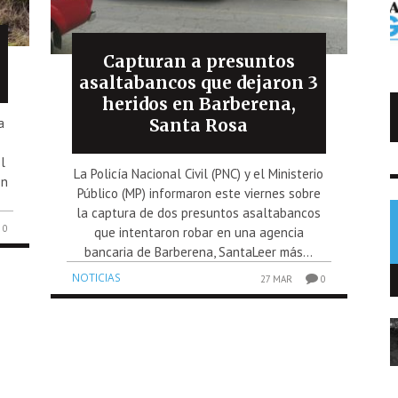
Capturan a presuntos
asaltabancos que dejaron 3
heridos en Barberena,
Trump impone arancel al polisilicio
Santa Rosa
a
usado en paneles solares
l
La Policía Nacional Civil (PNC) y el Ministerio
NOTICIAS
en
7 AGO
0
Público (MP) informaron este viernes sobre
la captura de dos presuntos asaltabancos
0
que intentaron robar en una agencia
bancaria de Barberena, SantaLeer más...
NOTICIAS
27 MAR
0