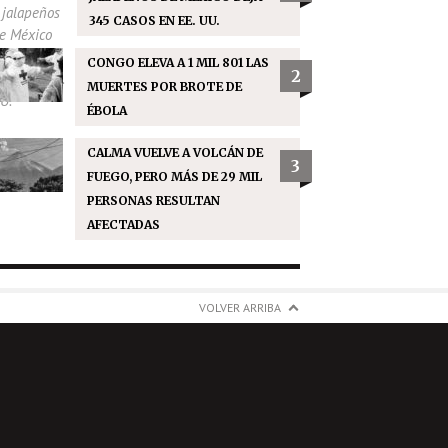
345 CASOS EN EE. UU.
CONGO ELEVA A 1 MIL 801 LAS
2
MUERTES POR BROTE DE
ÉBOLA
CALMA VUELVE A VOLCÁN DE
3
FUEGO, PERO MÁS DE 29 MIL
PERSONAS RESULTAN
AFECTADAS
VOLVER ARRIBA