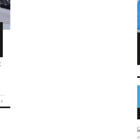
FIFA admite errores tras fallido plan de
privatizar el Mundial
NOTICIAS
C
6 AGO
0
o
a
l
0