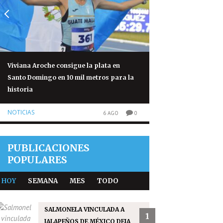
Viviana Aroche consigue la plata en
Salmonela vinculad
Santo Domingo en 10 mil metros para la
México deja 345 cas
historia
NOTICIAS
NOTICIAS
6 AGO
0
PUBLICACIONES
POPULARES
HOY
SEMANA
MES
TODO
SALMONELA VINCULADA A
1
JALAPEÑOS DE MÉXICO DEJA