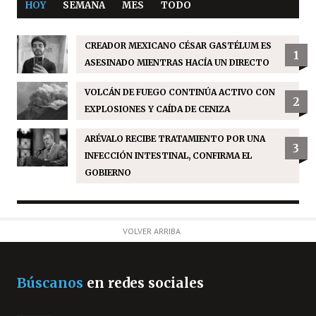
HOY
SEMANA
MES
TODO
CREADOR MEXICANO CÉSAR GASTÉLUM ES
1
ASESINADO MIENTRAS HACÍA UN DIRECTO
VOLCÁN DE FUEGO CONTINÚA ACTIVO CON
2
EXPLOSIONES Y CAÍDA DE CENIZA
ARÉVALO RECIBE TRATAMIENTO POR UNA
3
INFECCIÓN INTESTINAL, CONFIRMA EL
GOBIERNO
VOLVER ARRIBA
Búscanos
en redes sociales