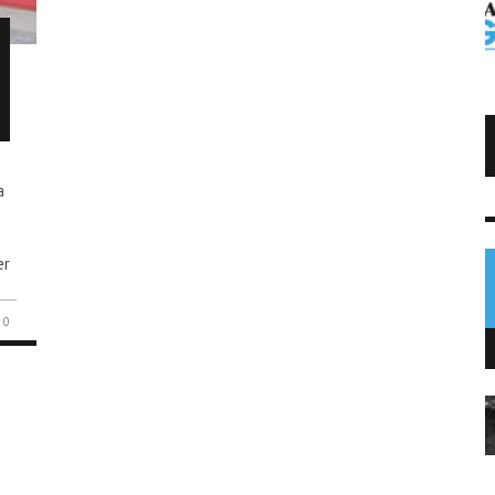
Trump impone arancel al polisilicio
usado en paneles solares
a
NOTICIAS
7 AGO
0
er
0