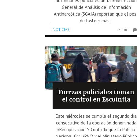
autoridades policiales de la Subdirección
General de Análisis de Información
Antinarcótica (SGAIA) reportan que el pes
de losLeer más...
NOTICIAS
21 DIC
Fuerzas policiales toman
el control en Escuintla
Este miércoles se cumple el segundo día
consecutivo de la operación denominada
«Recuperación Y Control» que la Policía
Nacional Civil (PNC) y el Ministerio Público