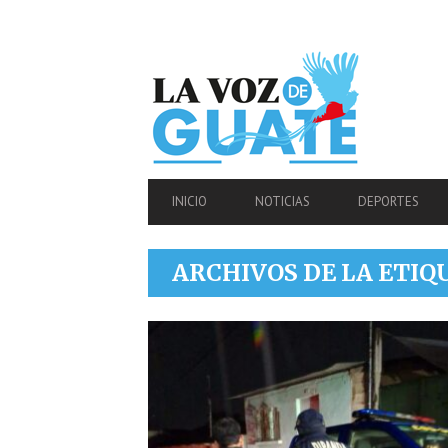
SECONDARY
NAVIGATION
PRIMARY
INICIO
NOTICIAS
DEPORTES
NAVIGATION
ARCHIVOS DE LA ETIQ