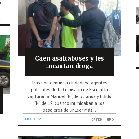
a
0
Caen asaltabuses y les
incautan droga
Tras una denuncia ciudadana agentes
policiales de la Comisaría de Escuintla
capturan a Manuel “N”, de 35 años y Elfido
“N”, de 19, cuando intimidaban a los
pasajeros de unLeer más...
NOTICIAS
27 FEB
0
n