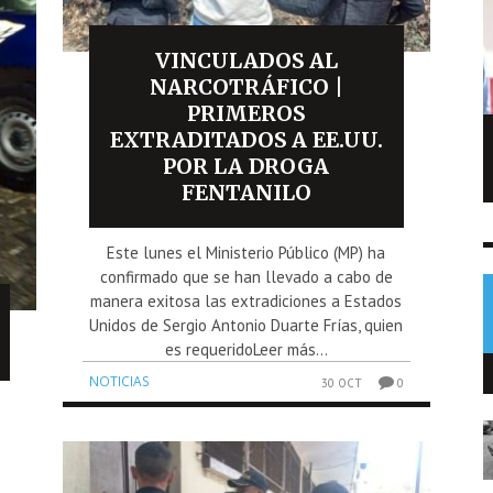
VINCULADOS AL
NARCOTRÁFICO |
PRIMEROS
EXTRADITADOS A EE.UU.
Capturan en Chiquimula a hombre
POR LA DROGA
señalado de matar a su hermano
FENTANILO
NOTICIAS
8 AGO
0
Este lunes el Ministerio Público (MP) ha
confirmado que se han llevado a cabo de
manera exitosa las extradiciones a Estados
Unidos de Sergio Antonio Duarte Frías, quien
es requeridoLeer más...
NOTICIAS
30 OCT
0