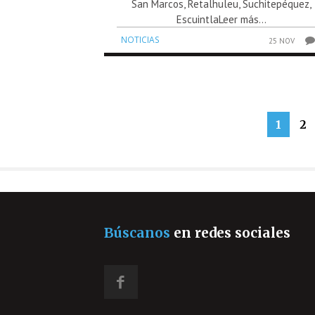
San Marcos, Retalhuleu, Suchitepéquez,
EscuintlaLeer más...
NOTICIAS
25 NOV
1
2
Búscanos
en redes sociales