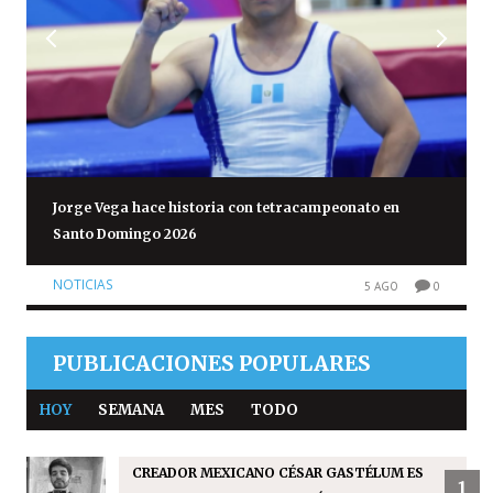
Jorge Vega hace historia con tetracampeonato en
Santo Domingo 2026
NOTICIAS
5 AGO
0
PUBLICACIONES POPULARES
HOY
SEMANA
MES
TODO
CREADOR MEXICANO CÉSAR GASTÉLUM ES
1