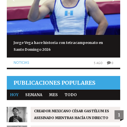
Jorge Vega hace historia con tetracampeonato en
Santo Domingo 2026
NOTICIAS
5 AGO
0
PUBLICACIONES POPULARES
HOY
SEMANA
MES
TODO
CREADOR MEXICANO CÉSAR GASTÉLUM ES
1
ASESINADO MIENTRAS HACÍA UN DIRECTO