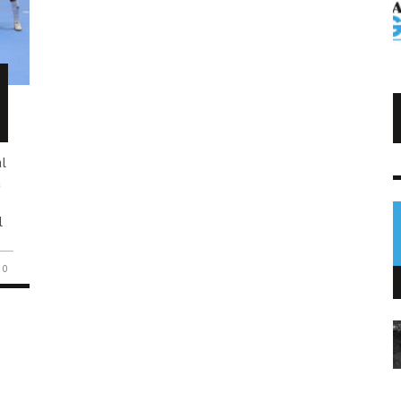
Trump impone arancel al polisilicio
usado en paneles solares
l
NOTICIAS
a
7 AGO
0
l
0