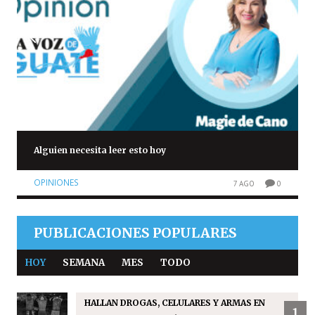
Alguien necesita leer esto hoy
OPINIONES
7 AGO
0
PUBLICACIONES POPULARES
HOY
SEMANA
MES
TODO
HALLAN DROGAS, CELULARES Y ARMAS EN
1