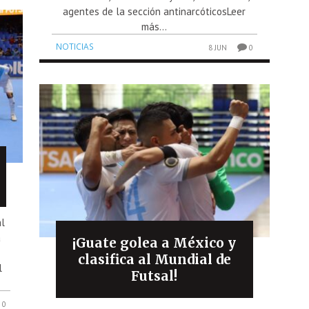
agentes de la sección antinarcóticosLeer
más...
NOTICIAS
8 JUN
0
l
a
¡Guate golea a México y
clasifica al Mundial de
l
Futsal!
0