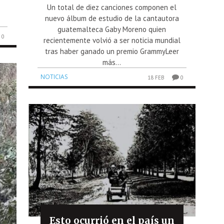
Un total de diez canciones componen el
nuevo álbum de estudio de la cantautora
guatemalteca Gaby Moreno quien
0
recientemente volvió a ser noticia mundial
tras haber ganado un premio GrammyLeer
más...
NOTICIAS
18 FEB
0
Esto ocurrió en el país un