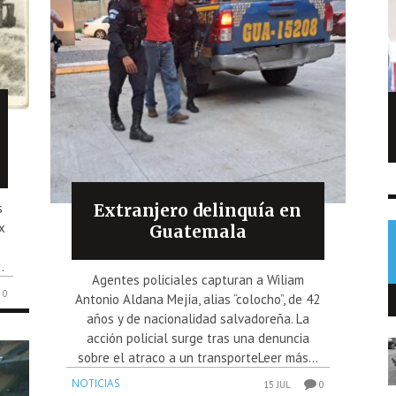
Capturan en Chiquimula a hombre
señalado de matar a su hermano
NOTICIAS
8 AGO
0
s
Extranjero delinquía en
x
Guatemala
.
Agentes policiales capturan a Wiliam
0
Antonio Aldana Mejía, alias “colocho”, de 42
años y de nacionalidad salvadoreña. La
acción policial surge tras una denuncia
sobre el atraco a un transporteLeer más...
NOTICIAS
15 JUL
0