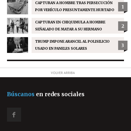
CAPTURAN A HOMBRE TRAS PERSECUCIÓN
1
POR VEHÍCULO PRESUNTAMENTE HURTADO
CAPTURAN EN CHIQUIMULA A HOMBRE
2
SEÑALADO DE MATAR A SU HERMANO
TRUMP IMPONE ARANCEL AL POLISILICIO
3
USADO EN PANELES SOLARES
VOLVER ARRIBA
Búscanos
en redes sociales