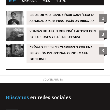
HOY
SEMANA
MES
TODO
CREADOR MEXICANO CÉSAR GASTÉLUM ES
1
ASESINADO MIENTRAS HACÍA UN DIRECTO
VOLCÁN DE FUEGO CONTINÚA ACTIVO CON
2
EXPLOSIONES Y CAÍDA DE CENIZA
ARÉVALO RECIBE TRATAMIENTO POR UNA
3
INFECCIÓN INTESTINAL, CONFIRMA EL
GOBIERNO
VOLVER ARRIBA
Búscanos
en redes sociales