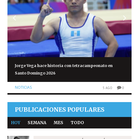
Jorge Vega hace historia con tetracampeonato en
Santo Domingo 2026
NOTICIAS
5 AGO
0
PUBLICACIONES POPULARES
HOY
SEMANA
MES
TODO