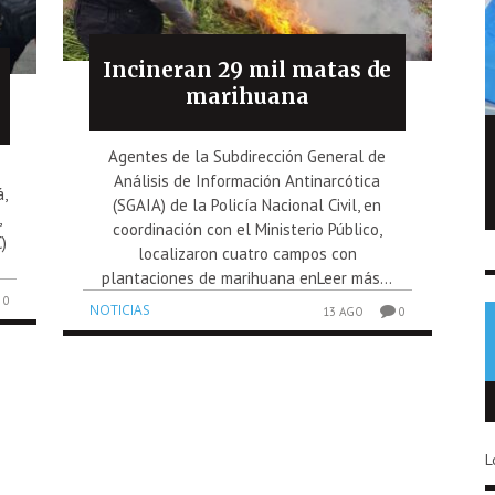
Incineran 29 mil matas de
marihuana
FIFA admite errores tras fallido plan de
Agentes de la Subdirección General de
privatizar el Mundial
Análisis de Información Antinarcótica
á,
(SGAIA) de la Policía Nacional Civil, en
,
NOTICIAS
6 AGO
0
coordinación con el Ministerio Público,
)
localizaron cuatro campos con
plantaciones de marihuana enLeer más...
0
NOTICIAS
13 AGO
0
L