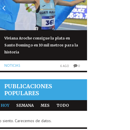
Viviana Aroche consigue la plata en
Salmonela vinculad
Santo Domingo en 10 mil metros para la
México deja 345 cas
historia
NOTICIAS
NOTICIAS
6 AGO
0
PUBLICACIONES
POPULARES
HOY
SEMANA
MES
TODO
o siento. Carecemos de datos.