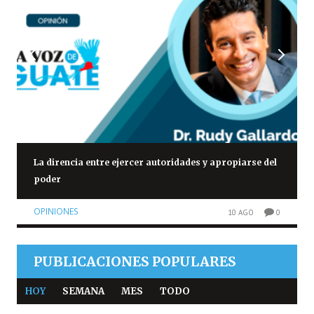
La direncia entre ejercer autoridades y apropiarse del
poder
OPINIONES
10 AGO
0
PUBLICACIONES POPULARES
HOY
SEMANA
MES
TODO