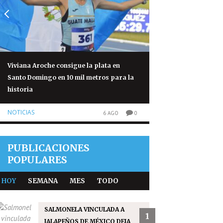
Viviana Aroche consigue la plata en
Salmonela vinculad
Santo Domingo en 10 mil metros para la
México deja 345 cas
historia
NOTICIAS
NOTICIAS
6 AGO
0
PUBLICACIONES
POPULARES
HOY
SEMANA
MES
TODO
SALMONELA VINCULADA A
1
JALAPEÑOS DE MÉXICO DEJA