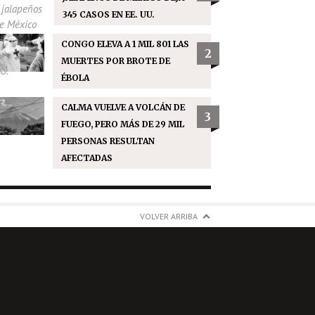
345 CASOS EN EE. UU.
CONGO ELEVA A 1 MIL 801 LAS
2
MUERTES POR BROTE DE
ÉBOLA
CALMA VUELVE A VOLCÁN DE
3
FUEGO, PERO MÁS DE 29 MIL
PERSONAS RESULTAN
AFECTADAS
VOLVER ARRIBA