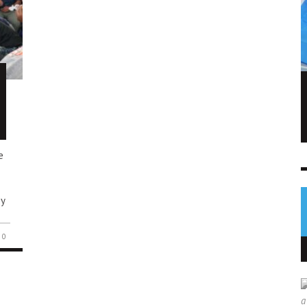
FIFA admite errores tras fallido plan de
privatizar el Mundial
NOTICIAS
6 AGO
0
e
o
 y
0