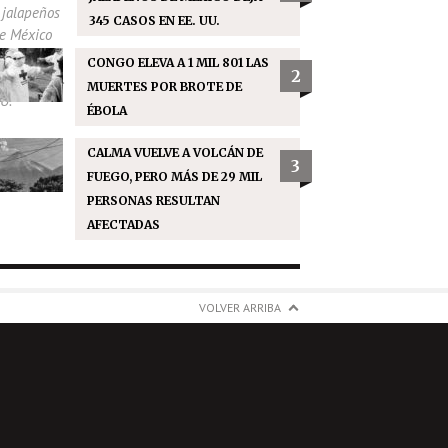
345 CASOS EN EE. UU.
CONGO ELEVA A 1 MIL 801 LAS
2
MUERTES POR BROTE DE
ÉBOLA
CALMA VUELVE A VOLCÁN DE
3
FUEGO, PERO MÁS DE 29 MIL
PERSONAS RESULTAN
AFECTADAS
VOLVER ARRIBA