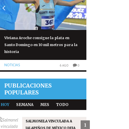
Viviana Aroche consigue la plata en
Salmonela vinculad
Santo Domingo en 10 mil metros para la
México deja 345 cas
historia
NOTICIAS
NOTICIAS
6 AGO
0
PUBLICACIONES
POPULARES
HOY
SEMANA
MES
TODO
SALMONELA VINCULADA A
1
JALAPEÑOS DE MÉXICO DEJA