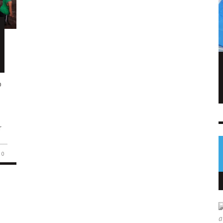
FIFA admite errores tras fallido plan de
privatizar el Mundial
o
NOTICIAS
6 AGO
0
r
0