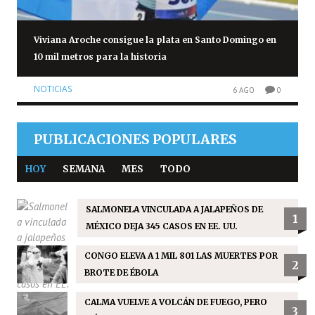
Viviana Aroche consigue la plata en Santo Domingo en
10 mil metros para la historia
NOTICIAS
6 AGO
0
PUBLICACIONES POPULARES
HOY
SEMANA
MES
TODO
SALMONELA VINCULADA A JALAPEÑOS DE
1
MÉXICO DEJA 345 CASOS EN EE. UU.
CONGO ELEVA A 1 MIL 801 LAS MUERTES POR
2
BROTE DE ÉBOLA
CALMA VUELVE A VOLCÁN DE FUEGO, PERO
3