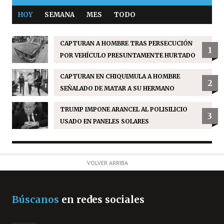
HOY
SEMANA
MES
TODO
CAPTURAN A HOMBRE TRAS PERSECUCIÓN
1
POR VEHÍCULO PRESUNTAMENTE HURTADO
CAPTURAN EN CHIQUIMULA A HOMBRE
2
SEÑALADO DE MATAR A SU HERMANO
TRUMP IMPONE ARANCEL AL POLISILICIO
3
USADO EN PANELES SOLARES
VOLVER ARRIBA
Búscanos
en redes sociales