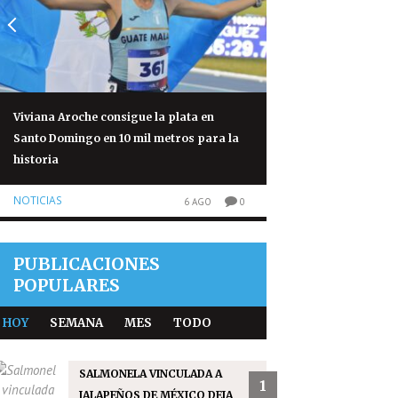
Viviana Aroche consigue la plata en
Salmonela vinculad
Santo Domingo en 10 mil metros para la
México deja 345 cas
historia
NOTICIAS
NOTICIAS
6 AGO
0
PUBLICACIONES
POPULARES
HOY
SEMANA
MES
TODO
SALMONELA VINCULADA A
1
JALAPEÑOS DE MÉXICO DEJA