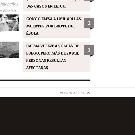
345 CASOS EN EE. UU.
CONGO ELEVA A 1 MIL 801 LAS
2
MUERTES POR BROTE DE
ÉBOLA
CALMA VUELVE A VOLCÁN DE
3
FUEGO, PERO MÁS DE 29 MIL
PERSONAS RESULTAN
AFECTADAS
VOLVER ARRIBA