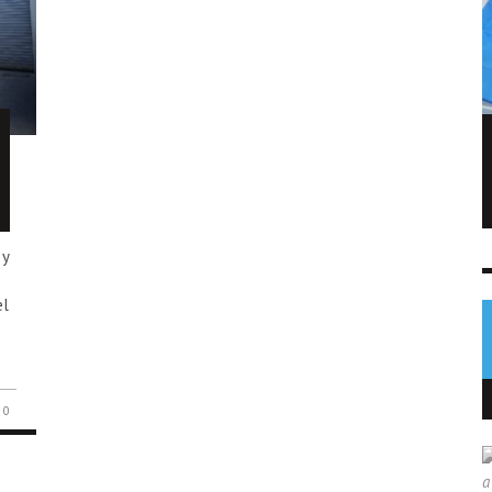
FIFA admite errores tras fallido plan de
privatizar el Mundial
NOTICIAS
6 AGO
0
 y
el
0