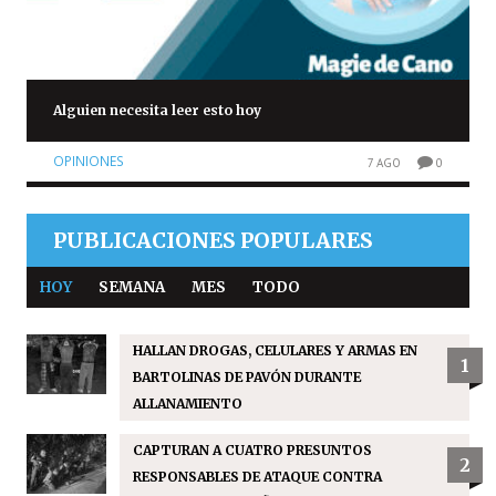
Alguien necesita leer esto hoy
OPINIONES
7 AGO
0
PUBLICACIONES POPULARES
HOY
SEMANA
MES
TODO
HALLAN DROGAS, CELULARES Y ARMAS EN
1
BARTOLINAS DE PAVÓN DURANTE
ALLANAMIENTO
CAPTURAN A CUATRO PRESUNTOS
2
RESPONSABLES DE ATAQUE CONTRA