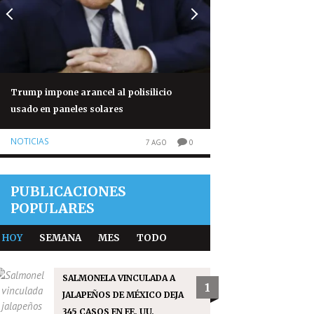
Trump impone arancel al polisilicio
Piden frenar multa
usado en paneles solares
Estados Unidos
NOTICIAS
OPINIONES
7 AGO
0
PUBLICACIONES
POPULARES
HOY
SEMANA
MES
TODO
SALMONELA VINCULADA A
1
JALAPEÑOS DE MÉXICO DEJA
345 CASOS EN EE. UU.