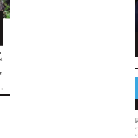
Hallan drogas, celulares y armas en
bartolinas de Pavón durante
a
allanamiento
el
NOTICIAS
7 AGO
0
en
0