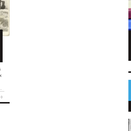
Sofía Cabrera conquista el oro para
Guatemala en pentatlón moderno
NOTICIAS
5 AGO
0
s
x
.
0