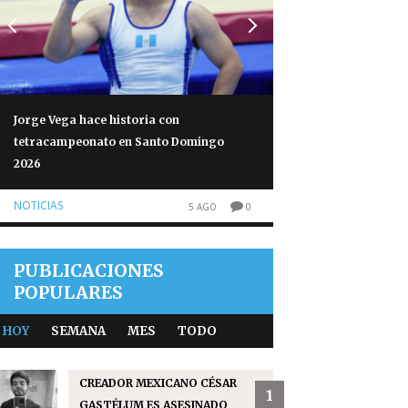
Jorge Vega hace historia con
Volcán de Fuego re
tetracampeonato en Santo Domingo
normales tras 50 h
2026
NOTICIAS
NOTICIAS
5 AGO
0
PUBLICACIONES
POPULARES
HOY
SEMANA
MES
TODO
CREADOR MEXICANO CÉSAR
1
GASTÉLUM ES ASESINADO